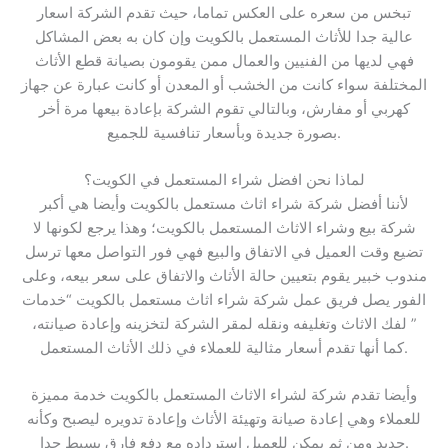
تبخس من سعره على العكس تماما، حيث تقدم الشركة اسعار
عالية جدا للأثاث المستعمل بالكويت وإن كان به بعض المشاكل
فهي لديها من الفنيين والعمال ممن يقومون بصيانة قطع الأثاث
المختلفة سواء كانت من الخشب أو المعدن أو كانت عبارة عن جهاز
كهربي أو مفارش، وبالتالي تقوم الشركة بإعادة بيعها مرة أخر
بصورة جديدة وبأسعار تنافسية للجميع.
لماذا نحن افضل شراء المستعمل في الكويت؟
لأننا أفضل شركة شراء اثاث مستعمل بالكويت وأيضا هي أكبر
شركة بيع وشراء الاثاث المستعمل بالكويت؛ وهذا يرجع لكونها لا
تضيع وقت العميل في الاتفاق والبيع فهي فور التواصل معها ترسل
مندوب خبير يقوم بتعيين حالة الأثاث والاتفاق على سعر بيعه، وعلى
الفور يصل فريق عمل شركة شراء اثاث مستعمل بالكويت “خدمات
” لفك الاثاث وتغليفه ونقله لمقر الشركة لتخزينه وإعادة صيانته،
كما أنها تقدم أسعار مثالية للعملاء في ذلك الأثاث المستعمل.
وأيضا تقدم شركة لشراء الاثاث المستعمل بالكويت خدمة مميزة
للعملاء وهي إعادة صيانة وتهيئة الأثاث وإعادة تدويره ليصبح وكأنه
جديد ومن ثم يمكن للعميل استرداده مع دفع فارق بسيط جدا.