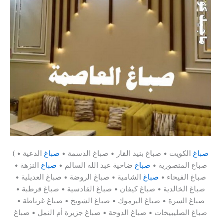
صباغ
الكويت • صباغ بنيد القار • صباغ الدسمة •
صباغ
الدعية •
(
صباغ المنصورية •
صباغ
ضاحية عبد الله السالم •
صباغ
النزهة •
صباغ الفيحاء •
صباغ
الشامية • صباغ الروضة • صباغ العديلية •
صباغ الخالدية • صباغ كيفان • صباغ القادسية • صباغ قرطبة •
صباغ السرة • صباغ اليرموك • صباغ الشويخ • صباغ غرناطة •
صباغ الصليبيخات • صباغ الدوحة • صباغ جزيرة أم النمل • صباغ