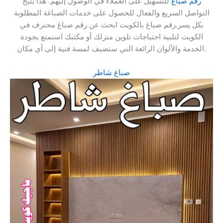
رقم صباغ
للتسهيل على العملاء في الوصول إليهم. هذا يتيح
التواصل السريع والفعال للحصول على خدمات الصباغة المطلوبة
بكل يسر.رقم صباغ بالكويت ابحث عن رقم صباغ محترف في
الكويت لتلبية احتياجات تلوين منزلك أو مكتبك استمتع بجودة
الخدمة والألوان الرائعة التي ستضيف لمسة فنية إلى أي مكان.
صباغ شاطر