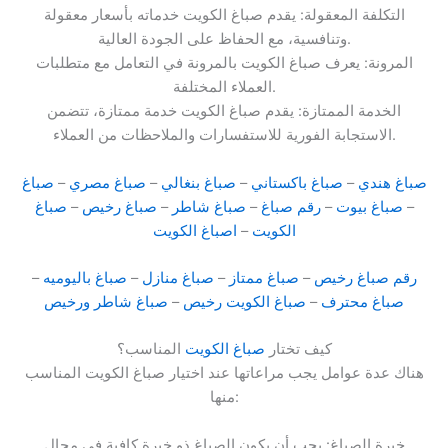
التكلفة المعقولة: يقدم صباغ الكويت خدماته بأسعار معقولة
وتنافسية، مع الحفاظ على الجودة العالية.
المرونة: يعرف صباغ الكويت بالمرونة في التعامل مع متطلبات
العملاء المختلفة.
الخدمة الممتازة: يقدم صباغ الكويت خدمة ممتازة، تتضمن
الاستجابة الفورية للاستفسارات والملاحظات من العملاء.
صباغ هندي
–
صباغ باكستاني
–
صباغ بنغالي
–
صباغ مصري
–
صباغ
–
صباغ بيوت
–
رقم صباغ
–
صباغ شاطر
–
صباغ رخيص
–
صباغ
الكويت
–
اصباغ الكويت
رقم صباغ رخيص
–
صباغ ممتاز
–
صباغ منازل
–
صباغ باليوميه
–
صباغ محترف
–
صباغ الكويت رخيص
–
صباغ شاطر ورخيص
كيف تختار
صباغ الكويت
المناسب؟
هناك عدة عوامل يجب مراعاتها عند اختيار صباغ الكويت المناسب
منها:
خبرة الصباغ: يجب أن يكون الصباغ ذو خبرة كافية في مجال