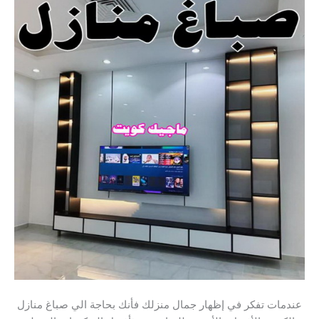
عندمات تفكر في إظهار جمال منزلك فأنك بحاجة الي صباغ منازل