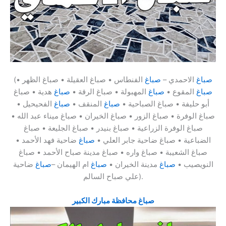
صباغ
الاحمدي –
صباغ
الفنطاس • صباغ العقيلة • صباغ الظهر •
(
صباغ
المقوع •
صباغ
المهبولة • صباغ الرقة •
صباغ
هدية • صباغ
أبو حليفة • صباغ الصباحية •
صباغ
المنقف •
صباغ
الفحيحيل •
صباغ الوفرة • صباغ الزور • صباغ الخيران • صباغ ميناء عبد الله •
صباغ الوفرة الزراعية • صباغ بنيدر • صباغ الجليعة • صباغ
الضباعية • صباغ ضاحية جابر العلي •
صباغ
ضاحية فهد الأحمد •
صباغ الشعيبة • صباغ واره • صباغ مدينة صباح الأحمد • صباغ
النويصيب •
صباغ
مدينة الخيران •
صباغ
ام الهيمان –
صباغ
ضاحية
علي صباح السالم).
صباغ محافظة مبارك الكبير