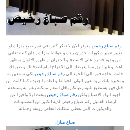
رقم صباغ رخيص
متوفر الان لا تفكر كثيرا في تغير صبغ منزلك او
تغيير تغيير ديكورات جدران بيتك و حوائط منزلك , فان كنت تعاني
من وجود قشرة علي الاسطح و الجدران او ظهور الالوان بمظهر
باهت و غير انيق مما يعرضك الي الاحراج امام اصدقائك و ضيوفك ,
فانت بحاجه فورا الي اللجوء الي
رقم صباغ رخيص
لكي تستعين به
و تخبرة بانك تريد تغيير الوان الحوائط و اعادتها جديده كما كانت من
قبل فهو يستطيع تلبية رغباتكم باقل اسعار ممكنة رغم انه يستخدم
اجود انواع الاصباغ ولكن
رقم صباغ رخيص
يبحث اولا واخيرا عن
ارضاء العميل رقم صباغ رخيص لديه الكثير من التصميمات
والديكورات التي تعطي لمكانك الخاص رونقه وجماله
صباغ منازل