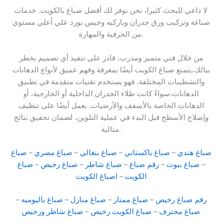
لا داعي للبحث كثيرا، نحن نوفر لك أفضل صباغ بالكويت. خدمات
صباغة وتركيب ورق جدران وباركيه وجبس بورد علي أعلي مستوي
من الحرفية والمهارة.
من خلال فني متميز ومدرب، قادر على تنفيذ أي تصميم يخطر
ببالك،يتمتع صباغ الكويت أيضًا بمعرفة وفهم عميق لأنواع الدهانات
والتشطيبات المختلفة. فهو يستخدم تقنيات متقدمة في تطبيق
الدهانات،سواءً كانت طلاء الجدران الداخلية أو الخارجية، أو
الدهانات الخاصة بالأسقف والأرضيات. يعمل أيضًا على تنظيف
وإصلاح الأسطح قبل البدء في عملية التلوين، لضمان تحقيق نتائج
مثالية.
صباغ هندي
–
صباغ باكستاني
–
صباغ بنغالي
–
صباغ مصري
–
صباغ
–
صباغ بيوت
–
رقم صباغ
–
صباغ شاطر
–
صباغ رخيص
–
صباغ
الكويت
–
اصباغ الكويت
رقم صباغ رخيص
–
صباغ ممتاز
–
صباغ منازل
–
صباغ باليوميه
–
صباغ محترف
–
صباغ الكويت رخيص
–
صباغ شاطر ورخيص