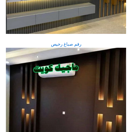
رقم صباغ رخيص