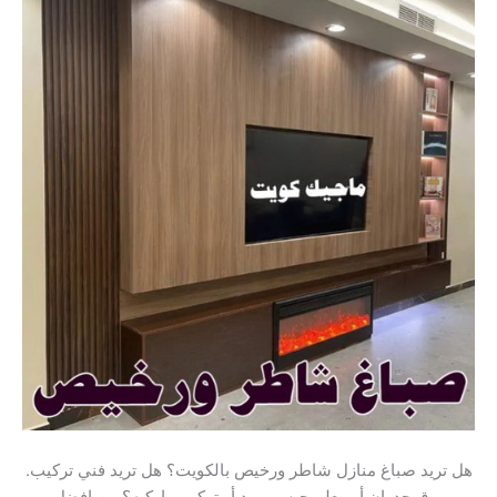
.هل تريد صباغ منازل شاطر ورخيص بالكويت؟ هل تريد فني تركيب
ورق جدران أو معلم جبس بورد أو تركيب باركيه؟ من افضل