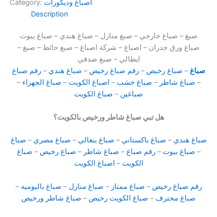
أصباغ وديكورات
Category:
Description
صبغ – صباغ خارجي – صبغ منازل – صباغ هندي – صباغ ييوت
– صباغ ورق جدران – اصباغ – شركة اصباغ – صبغ حائط – صبغ
ايطالي – صبغ صدفي
صباغ
–
صباغ رخيص
–
رقم صباغ رخيص
–
صباغ هندي
–
رقم صباغ
–
صباغ شاطر
–
صباغ خشب
–
اصباغ الكويت
–
صباغ الجهراء
–
صباغين
–
صباغ الكويت
هل تبي صباغ شاطر ورخيص بالكويت؟
صباغ هندي
–
صباغ باكستاني
–
صباغ بنغالي
–
صباغ مصري
–
صباغ
–
صباغ بيوت
–
رقم صباغ
–
صباغ شاطر
–
صباغ رخيص
–
صباغ
الكويت
–
اصباغ الكويت
رقم صباغ رخيص
–
صباغ ممتاز
–
صباغ منازل
–
صباغ باليوميه
–
صباغ محترف
–
صباغ الكويت رخيص
–
صباغ شاطر ورخيص