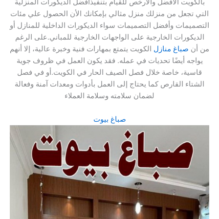
بالكويت الأفضل والأرخص للقيام بتنفيذأفضل الديكورات المنزلية
التي تجعل من منزلك منزل مثالي بإمكانك الأن الحصول علي مئات
التصميمات وأفضل التصميمات سواء الديكورات الداخلية للمنازل أو
الديكورات الخارجية على الواجهات الخارجية للمباني.على الرغم
من أن
صباغ منازل
الكويت يتمتع بمهارات فنية وخبرة عالية، إلا أنهم
يواجه أيضًا تحديات في عمله. فقد يكون العمل في ظروف جوية
قاسية، خاصة خلال فصل الصيف الحار في الكويت.أو في فصل
الشتاء القارص كما يحتاج إلى العمل بأدوات ومعدات آمنة وفعالة
لضمان سلامته وسلامة العملاء
صباغ بيوت