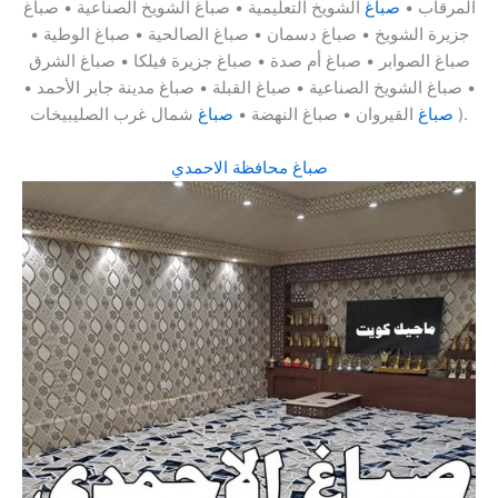
المرقاب •
صباغ
الشويخ التعليمية • صباغ الشويخ الصناعية • صباغ
جزيرة الشويخ • صباغ دسمان • صباغ الصالحية • صباغ الوطية •
صباغ الصوابر • صباغ أم صدة • صباغ جزيرة فيلكا • صباغ الشرق
• صباغ الشويخ الصناعية • صباغ القبلة • صباغ مدينة جابر الأحمد •
شمال غرب الصليبيخات ).
صباغ
القيروان • صباغ النهضة •
صباغ
صباغ محافظة الاحمدي