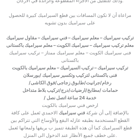
وذلك للتقليل من الأجزاء المقطوعة والزائدة في الأركان.
مراعاة أن لا تكون المسافات بين قطع السيراميك كبيرة للحصول
على سيراميك بدون تشويه
تركيب سيراميك – معلم سيراميك – فني سيراميك – مقاول سيراميك
معلم تركيب سيراميك
– سيراميك الكويت – معلم سيراميك باكستانى
فنى سيراميك الكويت – معلم سيراميك ممتاز – تركيب سيراميك
باكستانى
تركيب سيراميك – تركيب السيراميك –
معلم سيراميك بالكويت
فنى باكستانى لتركيب وتكسير سيراميك /بورسلان
/رخام/جرانيت/طابوق زجاجى/فوق الكاشى
حمامات /مطابخ/ارضيات/درج/تركيب بلاط متداخل
/ خدمة 24 ساعة اتصل نصل
ارخص فني سيراميك بالكويت
بالإضافة إلى أن شرِكة
فني سيراميك
الاحمدي تَعمل على كافة
القطع المستخدمة بطبقه عازله البقع والأوساخ التي تتراكم بين
قطع السيراميك كما أن هذه الطبقة تتميز ب بريقها ولمعانها تَعمل
على خطف جَميع الأنظار عند الدخول الى المنزل.