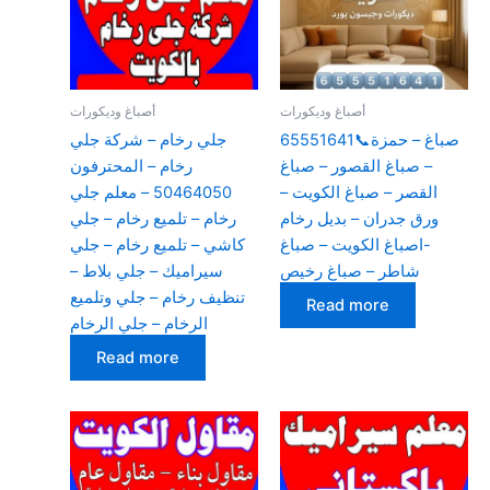
أصباغ وديكورات
أصباغ وديكورات
صباغ – حمزة📞65551641
جلي رخام – شركة جلي
– صباغ القصور – صباغ
رخام – المحترفون
القصر – صباغ الكويت –
50464050 – معلم جلي
ورق جدران – بديل رخام
رخام – تلميع رخام – جلي
-اصباغ الكويت – صباغ
كاشي – تلميع رخام – جلي
شاطر – صباغ رخيص
سيراميك – جلي بلاط –
تنظيف رخام – جلي وتلميع
Read more
الرخام – جلي الرخام
Read more