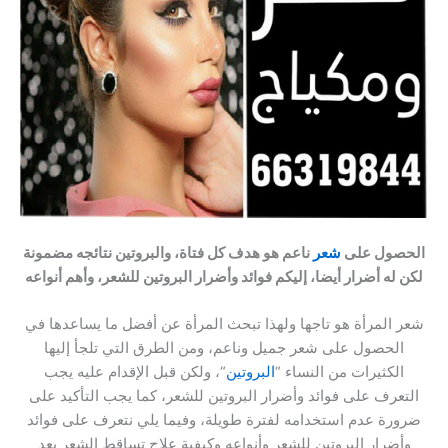
الحصول على
شعر
ناعم هو هدف كل فتاة، والبروتين نتائجه مضمونة
لكن له أضرار أيضا، إليكم فوائد وأضرار البروتين للشعر، وأهم أنواعه
شعر المرأة هو تاجها ولهذا تبحث المرأة عن أفضل ما يساعدها في
الحصول على شعر جميل وناعم، ومن الطرق التي تلجأ إليها
الكثيرات من النساء “
البروتين
“، ولكن قبل الإقدام عليه يجب
التعرف على فوائد وأضرار البروتين للشعر، كما يجب التأكيد على
ضرورة عدم استخدامه لفترة طويلة، وفيما يلي نتعرف على فوائد
وأضرار البروتين للشعر وأنواعه وكيفية علاج تساقط الشعر بعد