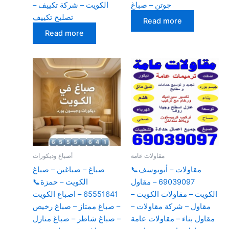
جوتن – صباغ
الكويت – شركة تكييف –
تصليح تكييف
Read more
Read more
مقاولات عامة
أصباغ وديكورات
مقاولات – أبويوسف📞
صباغ – صباغين – صباغ
69039097 – مقاول
الكويت – حمزة📞
الكويت – مقاولات الكويت –
65551641 – اصباغ الكويت
مقاول – شركة مقاولات –
– صباغ ممتاز – صباغ رخيص
مقاول بناء – مقاولات عامة
– صباغ شاطر – صباغ منازل