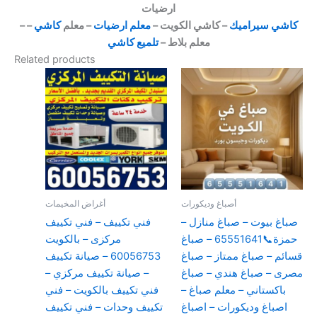
ارضيات
كاشي سيراميك
– كاشي الكويت –
معلم ارضيات
– معلم
كاشي
–
–
معلم بلاط –
تلميع كاشي
Related products
أصباغ وديكورات
أغراض المخيمات
صباغ بيوت – صباغ منازل –
فني تكييف – فني تكييف
حمزة📞65551641 – صباغ
مركزى – بالكويت
قسائم – صباغ ممتاز – صباغ
60056753 – صيانة تكييف
مصرى – صباغ هندي – صباغ
– صيانة تكييف مركزي –
باكستاني – معلم صباغ –
فني تكييف بالكويت – فني
اصباغ وديكورات – اصباغ
تكييف وحدات – فني تكييف