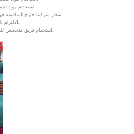
استخدام مواد لتلميع الأثاث والزجاج والأرضيات ومعطرات من أحسن الأنواع المتواجدة في الأسواق.
اسعار شركتنا خارج المنافسة فهي تقوم بتقديم الخدمات بأفضل الأسعار على مستوى شركات التنظيف وبنتائج فعالة مئة بالمئة.
الالتزام بالمواعيد مع سرعة الاستجابة للحجوزات وإتقان العمل ومصداقية التعامل.
استخدام فريق متخصص للمعاينة قبل تنفيذ الخدمة والاتفاق على الأسعار والتخطيط الكلي لخطوات واحتياجات العمل.