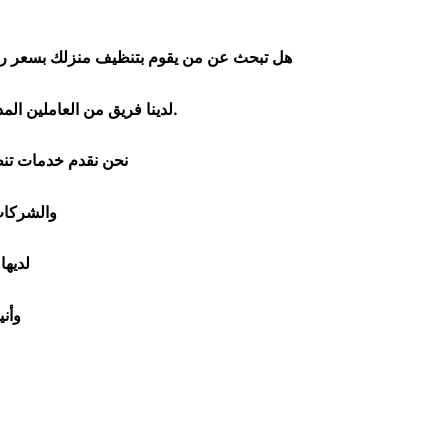
هل تبحث عن من يقوم بتنظيف منزلك بسعر ر
لدينا فريق من العاملين المدربين تدريبا جيدا قادرون على تنظيف الفلل والشقق و المبانى مع الالتزام بمعايير السلامة والنظافة.
نحن نقدم خدمات تنظي
والشركات
لديها
وأن