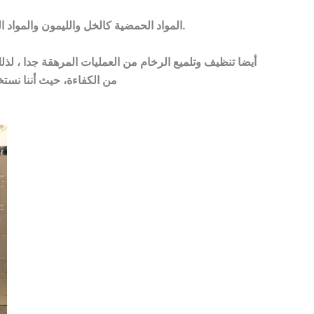
المواد الحمضية كالخل والليمون والمواد المنظفة القوية كالفلاش والهايبكس وغيرها تعمل على خدش الرخام وعمل حفر به، لذلك يحظر استخدامها.
أيضا تنظيف وتلميع الرخام من العمليات المرهقة جدا ، لذ
من الكفاءة، حيث أننا نس