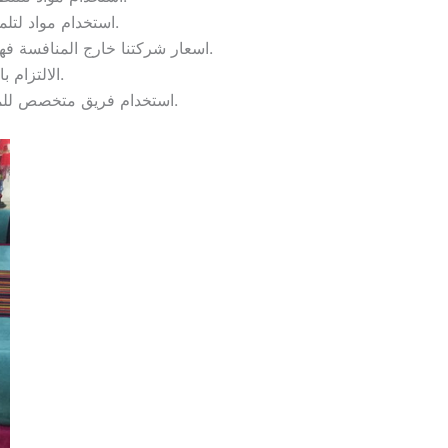
استخدام مواد لتلميع الأثاث والزجاج والأرضيات ومعطرات من أحسن الأنواع المتواجدة في الأسواق.
اسعار شركتنا خارج المنافسة فهي تقوم بتقديم الخدمات بأفضل الأسعار على مستوى شركات التنظيف وبنتائج فعالة مئة بالمئة.
الالتزام بالمواعيد مع سرعة الاستجابة للحجوزات وإتقان العمل ومصداقية التعامل.
استخدام فريق متخصص للمعاينة قبل تنفيذ الخدمة والاتفاق على الأسعار والتخطيط الكلي لخطوات واحتياجات العمل.