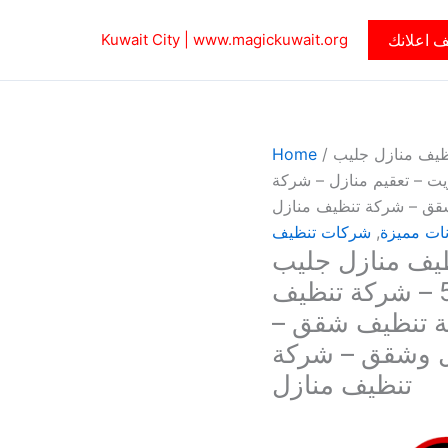
 اعلانك
www.magickuwait.org
Kuwait City |
ظيف منازل جليب
/
Home
كة تنظيف بالكويت – تعقيم منازل – شركة
قق – شركة تنظيف منازل
نات مميزة
,
شركات تنظيف
يف منازل جليب
الشيوخ – الاتصال 50464050 – شركة تنظيف
كة تنظيف شقق –
ل وشقق – شركة
تنظيف منازل