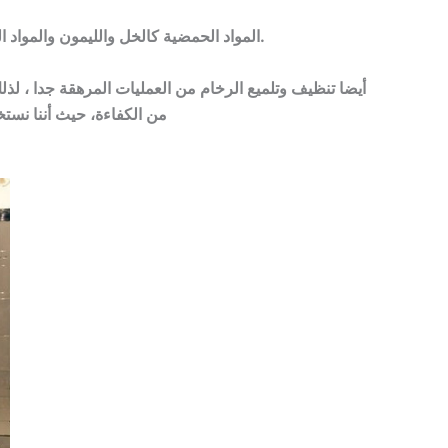
المواد الحمضية كالخل والليمون والمواد المنظفة القوية كالفلاش والهايبكس وغيرها تعمل على خدش الرخام وعمل حفر به، لذلك يحظر استخدامها.
أيضا تنظيف وتلميع الرخام من العمليات المرهقة جدا ، لذ
من الكفاءة، حيث أننا نس