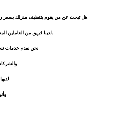
هل تبحث عن من يقوم بتنظيف منزلك بسعر ر
لدينا فريق من العاملين المدربين تدريبا جيدا قادرون على تنظيف الفلل والشقق و المبانى مع الالتزام بمعايير السلامة والنظافة.
نحن نقدم خدمات تنظي
والشركات
لديها
وأن