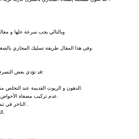
وبالتالي يجب سرعة حلها و معال
, وفي هذا المقال طريقة تسليك المجاري بالضغط بشكل سريع ، و باستخدام أدوات في متناول الجميع و موجودة في كل منزل و أسباب انسداد المجاري بالتفصيل.
قد تؤدي بعض التصرفات اليومية الخاطئة إلى انسداد المجاري , وحدوث الكثير من الخسائر دون الانتباه إليها مثل:
الدهون و الزيوت القديمة عند التخلص منها عن طريق البلاعات و أحواض الصرف يؤدي إلى تراكم الدهون , بخراطيم الصرف وانسدادها فيما بعد.
عدم تركيب مصفاة الأحواض و البالوعات قد يؤدي إلى بقاء بعض بقايا الطعام داخل مواسير الصرف مما يسبب انسدادها.
التاخر في تنظيف خراطيم الصرف و البالوعات لفترات بعيدة قد يؤدي إلى تراكم الأوساخ .
الظروف الجوية قد تساهم في انسداد مواسير الصرف والبالوعات.