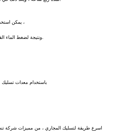
يمكن استخدام ضغط الماء لحل مشكلة انسداد المواسير والمجاري باستخدام جهاز ضغط الماء ،
ونتيجة لضغط الماء القوي يتم تفتت الرواسب وانزلاقها بسهولة خصوصًا إن كانت مياه ساخنة لإذابة الدهون بسهولة.
باستخدام معدات تسليك ا
اسرع طريقة لتسليك المجاري ، من مميزات شركة تنظي