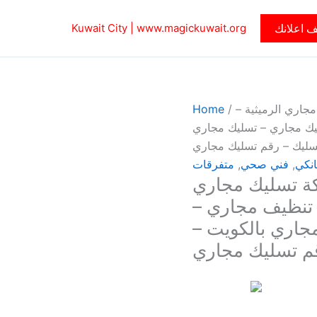
 اعلانك
www.magickuwait.org
Kuwait City |
جاري الرميثية –
/
Home
 فني تسليك مجاري – تسليك مجاري
تسليك – رقم تسليك مجاري
انكي
,
فني صحي
,
متفرقات
كة تسليك مجاري
ثية – أبوحسين 99790052 – تنظيف مجاري –
جاري بالكويت –
قم تسليك مجاري