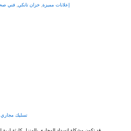
إعلانات مميزة
,
خزان تانكي
,
فني صح
تسليك مجاري 
قد تكون مشكلة إنسداد المجاري بالمنزل كارثة لربة المنزل , و أفراد العائلة ، لأنها أحد أكثر المشاكل إزعاجًا لما لها من أضرار صحية على جميع أفراد العائلة و علي نظافة المنزل .