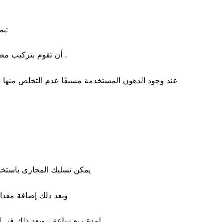
يمكنك تجنب انسداد مواسير الصرف من خلال تنفيذ بعض الخطوات التالية:
أن تقوم بتركيب مصفاة في الأحواض و على اعلي البالوعة لمنع سقوط الأجسام داخل مواسير الصرف .
عند وجود الدهون المستخدمة مسبقًا عدم التخلص منها ع
يمكن تسليك المجاري باستخد
وبعد ذلك إضافة مقدا
لمدة ربع ساعة ، وبعد ذلك في النهاية نضيف الماء المغلي ، قد تساعد هذه الطريقة من التخلص تمامًا من الترسبات العالقة أو الدهون.