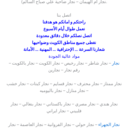
نجار ام الهيمان – نجار ضاحية علي صباح السالم).
اتصل بنا
راحتكم و امانكم هو هدفنا
نعمل طوال أيام الأسبوع
اتصل نصلكم خلال دقائق معدودة
نغطى جميع مناطق الكويت وضواحيها
شعارنا السرعة … الإحترافية … المهنية … الأمانة
مواد عالية الجودة
نجار
– نجار شاطر – نجار رخيص – نجار الكويت – نجار بالكويت –
رقم نجار – نجارين
نجار ممتاز – نجار محترف – نجار قسايم – نجار كبتات – نجار خشب
– نجار منازل – نجار باليوميه
نجار هندي – نجار مصري – نجار باكستاني – نجار بنغالي – نجار
فلبيني – نجار ايراني
نجار الجهراء
– نجار حولي – نجار الفروانية – نجار العاصمة – نجار