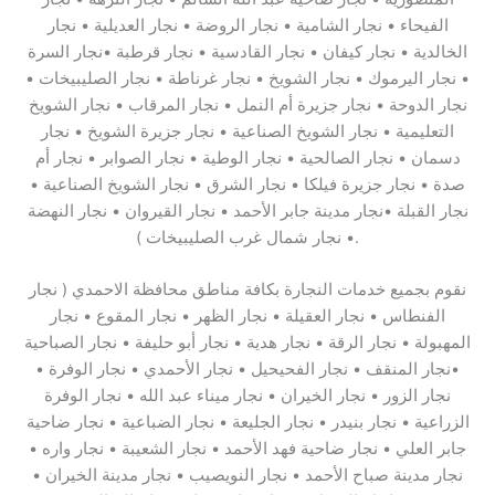
الفيحاء • نجار الشامية • نجار الروضة • نجار العديلية • نجار
الخالدية • نجار كيفان • نجار القادسية • نجار قرطبة •نجار السرة
• نجار اليرموك • نجار الشويخ • نجار غرناطة • نجار الصليبيخات •
نجار الدوحة • نجار جزيرة أم النمل • نجار المرقاب • نجار الشويخ
التعليمية • نجار الشويخ الصناعية • نجار جزيرة الشويخ • نجار
دسمان • نجار الصالحية • نجار الوطية • نجار الصوابر • نجار أم
صدة • نجار جزيرة فيلكا • نجار الشرق • نجار الشويخ الصناعية •
نجار القبلة •نجار مدينة جابر الأحمد • نجار القيروان • نجار النهضة
• نجار شمال غرب الصليبيخات ).
نقوم بجميع خدمات النجارة بكافة مناطق محافظة الاحمدي ( نجار
الفنطاس • نجار العقيلة • نجار الظهر • نجار المقوع • نجار
المهبولة • نجار الرقة • نجار هدية • نجار أبو حليفة • نجار الصباحية
•نجار المنقف • نجار الفحيحيل • نجار الأحمدي • نجار الوفرة •
نجار الزور • نجار الخيران • نجار ميناء عبد الله • نجار الوفرة
الزراعية • نجار بنيدر • نجار الجليعة • نجار الضباعية • نجار ضاحية
جابر العلي • نجار ضاحية فهد الأحمد • نجار الشعيبة • نجار واره •
نجار مدينة صباح الأحمد • نجار النويصيب • نجار مدينة الخيران •