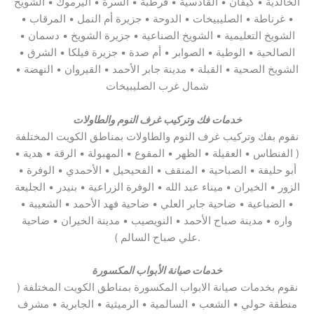
الخالدية • كيفان • القادسية • قرطبة • السرة • اليرموك • الشويخ
• غرناطة • الصليبيخات • الدوحة • جزيرة أم النمل • المرقاب •
الشويخ التعليمية • الشويخ الصناعية • جزيرة الشويخ • دسمان •
الصالحية • الوطية • الصوابر • أم صدة • جزيرة فيلكا • الشرق •
الشويخ الصحية • القبلة • مدينة جابر الأحمد • القيروان • النهضة •
شمال غرب الصليبيخات
خدمات فك وتركيب غرف النوم والطاولات
نقوم بفك وتركيب غرف النوم والطاولات بمناطق الكويت المختلفة
( الفنطاس • العقيلة • الظهر • المقوع • المهبولة • الرقة • هدية •
أبو حليفة • الصباحية • المنقف • الفحيحيل • الأحمدي • الوفرة •
الزور • الخيران • ميناء عبد الله • الوفرة الزراعية • بنيدر • الجليعة
• الضباعية • ضاحية جابر العلي • ضاحية فهد الأحمد • الشعيبة •
واره • مدينة صباح الأحمد • النويصيب • مدينة الخيران • ضاحية
علي صباح السالم ).
خدمات صيانة الأبواب المكسورة
نقوم بخدمات صيانة الابواب المكسورة بمناطق الكويت المختلفة (
منطقة حولي • الشعب • السالمية • الرميثية • الجابرية • مشرف