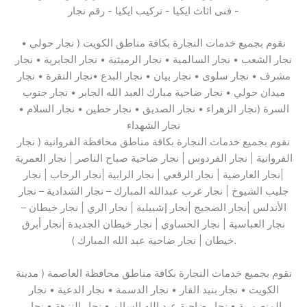
نقوم بجميع خدمات النجارة بكافة مناطق الكويت ( نجار حولي •
نجار الشعب • نجار السالمية • نجار الرميثية • نجار الجابرية • نجار
مشرف • نجار سلوى • نجار بيان • نجار البدع •نجار النقرة • نجار
ميدان حولي • نجار ضاحية مبارك العبد الله الجابر • نجار جنوب
السرة (نجار الزهراء • نجار الصديق • نجار حطين • نجار السلام •
نجار الشهداء
نقوم بجميع خدمات النجارة بكافة مناطق محافظة الفروانية ( نجار
الفروانية | نجار الفردوس | نجار ضاحية صباح الناصر | نجار العمرية
|نجار العارضية | نجار الرقعي | نجار الرابية |نجار الرحاب | نجار
جليب الشيوخ | نجار غرب عبدالله المبارك – نجار الشدادية – نجار
الأندلس |نجار الضجيج |نجار إشبيلية | نجار الري | نجار خيطان –
نجار العباسية | نجار الحساوي | نجار خيطان الجديدة |نجار أبرق
خيطان | نجار ضاحية عبد الله المبارك ).
نقوم بجميع خدمات النجارة بكافة مناطق محافظة العاصمة ( مدينة
الكويت • نجار بنيد القار • نجار الدسمة • نجار الدعية • نجار
المنصورية • نجار ضاحية عبد الله السالم • نجار النزهة • نجار