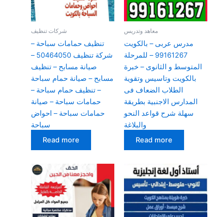
معاهد وتدريس
شركات تنظيف
مدرس عربى – بالكويت
تنظيف حمامات سباحة –
99161267 – للمرحلة
شركة تنظيف 50464050 –
المتوسط و الثانوى – خبرة
صيانة مسابح – تنظيف
بالكويت وتاسيس وتقوية
مسابح – صيانة حمام سباحة
الطلاب الضعاف فى
– تنظيف حمام سباحة –
المدارس الاجنبية بطريقة
حمامات سباحة – صيانة
سهلة شرح قواعد النحو
حمامات سباحة – احواض
والبلاغة
سباحة
Read more
Read more