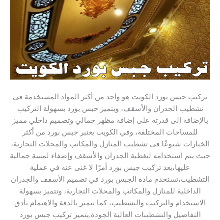
تركيب جبس بورد الكويت هو واحد من أكثر المواد المستخدمة في
تشطيب الجدران والأسقف، ويتميز جبس بورد بسهولة التركيب
بالإضافة إلى قدرته على إضافة مظهر جمالي وتصميم داخلي مميز
للمساحات المختلفة، وفي الكويت يعتبر جبس بورد من أكثر
الخيارات شيوعًا في تشطيب المنازل والمكاتب والمحلات التجارية،
حيث يتم استخدامه لتغطية الجدران والأسقف وإضفاء لمسة جمالية
عليها،يعد تركيب جبس بورد أمرًا لا غنى عنه في عملية
التشطيب،تستخدم مادة الجبس بورد في تصميم الأسقف والجدران
الداخلية للمنازل والمكاتب والمحلات التجارية، وتتميز بسهولة
الاستخدام والتركيب والتشطيب، كما تتميز بالدقة والاهتمام بأدق
التفاصيل والتشطيبات العالية الجودة.يتميز تركيب جبس بورد