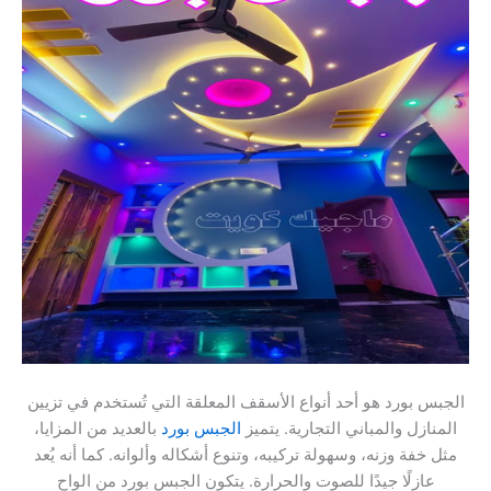
الجبس بورد هو أحد أنواع الأسقف المعلقة التي تُستخدم في تزيين
المنازل والمباني التجارية. يتميز
الجبس بورد
بالعديد من المزايا،
مثل خفة وزنه، وسهولة تركيبه، وتنوع أشكاله وألوانه. كما أنه يُعد
عازلًا جيدًا للصوت والحرارة. يتكون الجبس بورد من الواح