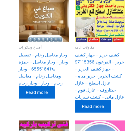
مقاولات عامة
أصباغ وديكورات
كشف خرير – جهاز كشف
وجار مغاسل رخام – تفصيل
خرير – الفرعون 97115356
وجار – وجار مغاسل – حمزة
– جهاز كشف الخرير –
📞65551641 – وجار
كشف الخرير- خرير مياه –
ومغاسل رخام – مغاسل
عازل اسطح – عازل
رخام – وجار – وجار رخام
جيتاروف – عازل فوم –
Read more
عازل مائى – كشف تسربات
Read more