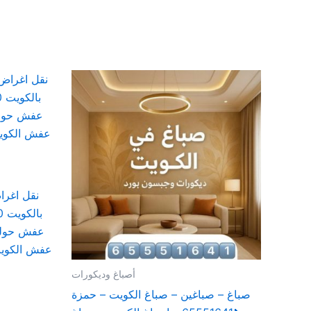
نقل اغرا
عفش حولى
عفش الكويت
أصباغ وديكورات
صباغ – صباغين – صباغ الكويت – حمزة