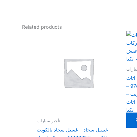
Related products
يارات
اثاث
بالكويت – ابوحسين 97841800 –
يت –
اثاث
ايكيا
تأجير سيارات
غسيل سجاد – غسيل سجاد بالكويت