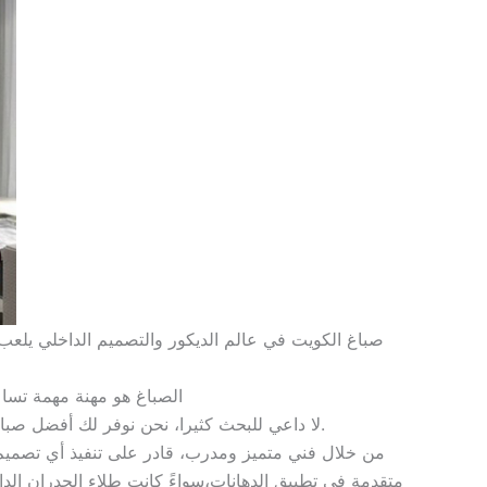
صباغ الكويت في عالم الديكور والتصميم الداخلي يلعب ص
الصباغ هو مهنة مهمة تساع
لا داعي للبحث كثيرا، نحن نوفر لك أفضل صباغ بالكويت. خدمات صباغة وتركيب ورق جدران وباركيه وجبس بورد علي أعلي مستوي من الحرفية والمهارة.
من خلال فني متميز ومدرب، قادر على تنفيذ أي تصميم ي
متقدمة في تطبيق الدهانات،سواءً كانت طلاء الجدران الدا