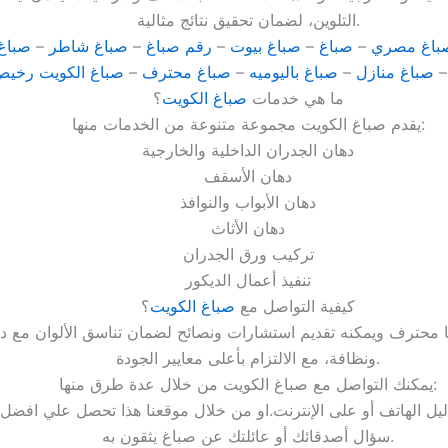
التلوين، لضمان تحقيق نتائج مثالية.
باغ مصري
–
صباغ
–
صباغ بيوت
–
رقم صباغ
–
صباغ شاطر
–
صباغ
صباغ منازل
–
صباغ باليوميه
–
صباغ محترف
–
صباغ الكويت رخي
ما هي خدمات
صباغ الكويت
؟
يقدم صباغ الكويت مجموعة متنوعة من الخدمات منها:
دهان الجدران الداخلية والخارجية
دهان الأسقف
دهان الأبواب والنوافذ
دهان الأثاث
تركيب ورق الجدران
تنفيذ أعمال الديكور
كيفية التواصل مع
صباغ الكويت
؟
ا محترف ويمكنه تقديم استشارات ونصائح لضمان تناسق الألوان مع دي
ونظافة، مع الالتزام بأعلى معايير الجودة.
يمكنك التواصل مع صباغ الكويت من خلال عدة طرق منها:
ل الهاتف أو على الإنترنت.او من خلال موقعنا هذا تحصل علي افضل 
سؤال أصدقائك أو عائلتك عن صباغ يثقون به.