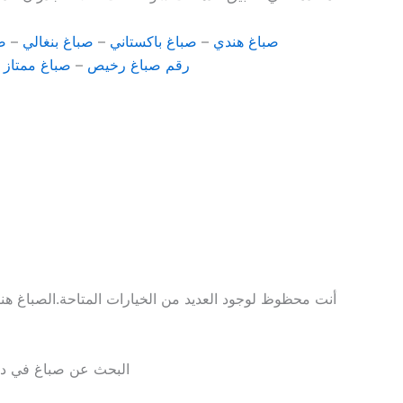
صباغ هندي
–
صباغ باكستاني
–
صباغ بنغالي
–
ص
رقم صباغ رخيص
–
صباغ ممتاز
–
أنت محظوظ لوجود العديد من الخيارات المتاحة.الصباغ هن
البحث عن صباغ في دلي