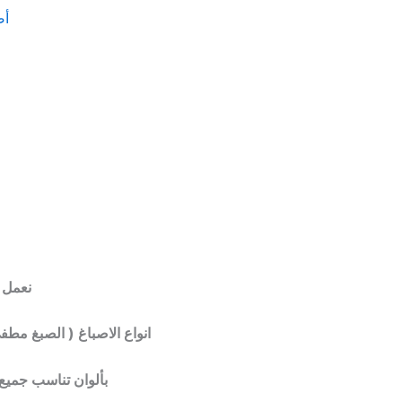
أص
نعمل 
انواع الاصباغ ( الصبغ مطف
بألوان تناسب جميع