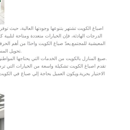
اصباغ الكويت تشتهر بتنوعها وجودتها العالية، حيث توف
الدرجات الهادئة، فإن الخيارات متعددة ومتاحة لتلبية 
المعيشية للمجتمع.يعدّ صباغ الكويت واحدًا من أهم الح
تحويل المساكن والمكاتب والمحال التجارية إلى أماكن جميلة ومريحة للعيش والعمل.
صبغ المنازل بالكويت من الخدمات التي يحتاجها المواطنون بشكل دائم رغبة في تنفيذ ديكورات وألوان وأصباغ جديدة في المنازل وأي مبنى سكني أو شركة أو فندق أو غير ذلك.
تقدم اصباغ الكويت تشكيلة واسعة من الخيارات التي ترضي ج
الاختيار بحرية.ويكون العميل بحاجة إلي صباغ في الكوي