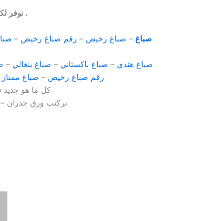
نوفر لكم خدماتنا في منطقة بيان صباغ رخيص ونعمل في جميع مناطق محافظة حولى .
صباغ
–
صباغ رخيص
–
رقم صباغ رخيص
–
صبا
صباغ هندي
–
صباغ باكستاني
–
صباغ بنغالي
–
ص
رقم صباغ رخيص
–
صباغ ممتاز
–
كل ما هو جديد ف
تركيب ورق جدران – 