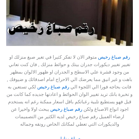
رقم صباغ رخيص
متوفر الان لا تفكر كثيرا في تغير صبغ منزلك او
تغيير تغيير ديكورات جدران بيتك و حوائط منزلك , فان كنت تعاني
من وجود قشرة علي الاسطح و الجدران او ظهور الالوان بمظهر
باهت و غير انيق مما يعرضك الي الاحراج امام اصدقائك و ضيوفك ,
فانت بحاجه فورا الي اللجوء الي
رقم صباغ رخيص
لكي تستعين به
و تخبرة بانك تريد تغيير الوان الحوائط و اعادتها جديده كما كانت من
قبل فهو يستطيع تلبية رغباتكم باقل اسعار ممكنة رغم انه يستخدم
اجود انواع الاصباغ ولكن
رقم صباغ رخيص
يبحث اولا واخيرا عن
ارضاء العميل رقم صباغ رخيص لديه الكثير من التصميمات
والديكورات التي تعطي لمكانك الخاص رونقه وجماله
صباغ منازل