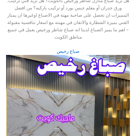
.هل تريد صباغ منازل شاطر ورخيص بالكويت؟ هل تريد فني تركيب
ورق جدران أو معلم جبس بورد أو تركيب باركيه؟ من افضل
المميزات ان تحصل علي صاحبة مهنة في الاصباغ اوغيرها ان يمتاز
الفني بميزة الشطارة والاتقان في مهنته مع اسعار تنافسية مقبولة
– اهم ما يميز الصباغ لدينا انه صباغ شاطر ورخيص يعمل في جميع
مناطق الكويت
صباغ رخيص