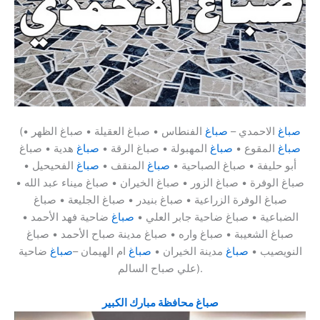
صباغ
الاحمدي –
صباغ
الفنطاس • صباغ العقيلة • صباغ الظهر •
(
صباغ
المقوع •
صباغ
المهبولة • صباغ الرقة •
صباغ
هدية • صباغ
أبو حليفة • صباغ الصباحية •
صباغ
المنقف •
صباغ
الفحيحيل •
صباغ الوفرة • صباغ الزور • صباغ الخيران • صباغ ميناء عبد الله •
صباغ الوفرة الزراعية • صباغ بنيدر • صباغ الجليعة • صباغ
الضباعية • صباغ ضاحية جابر العلي •
صباغ
ضاحية فهد الأحمد •
صباغ الشعيبة • صباغ واره • صباغ مدينة صباح الأحمد • صباغ
النويصيب •
صباغ
مدينة الخيران •
صباغ
ام الهيمان –
صباغ
ضاحية
علي صباح السالم).
صباغ محافظة مبارك الكبير