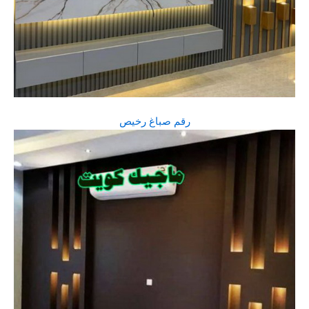
رقم صباغ رخيص