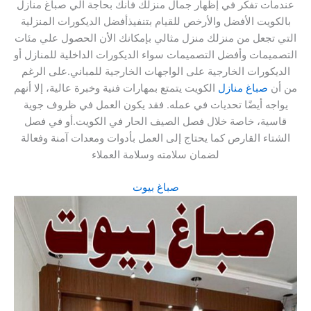
عندمات تفكر في إظهار جمال منزلك فأنك بحاجة الي صباغ منازل
بالكويت الأفضل والأرخص للقيام بتنفيذأفضل الديكورات المنزلية
التي تجعل من منزلك منزل مثالي بإمكانك الأن الحصول علي مئات
التصميمات وأفضل التصميمات سواء الديكورات الداخلية للمنازل أو
الديكورات الخارجية على الواجهات الخارجية للمباني.على الرغم
من أن
صباغ منازل
الكويت يتمتع بمهارات فنية وخبرة عالية، إلا أنهم
يواجه أيضًا تحديات في عمله. فقد يكون العمل في ظروف جوية
قاسية، خاصة خلال فصل الصيف الحار في الكويت.أو في فصل
الشتاء القارص كما يحتاج إلى العمل بأدوات ومعدات آمنة وفعالة
لضمان سلامته وسلامة العملاء
صباغ بيوت