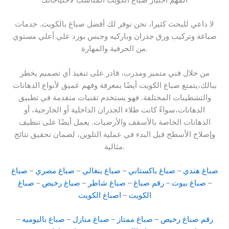
المهم اختيار صباغ الكويت المناسب لاحتياجاتك
لا داعي للبحث كثيرا، نحن نوفر لك أفضل صباغ بالكويت. خدمات
صباغة وتركيب ورق جدران وباركيه وجبس بورد علي أعلي مستوي
من الحرفية والمهارة.
من خلال فني متميز ومدرب، قادر على تنفيذ أي تصميم يخطر
ببالك،يتمتع صباغ الكويت أيضًا بمعرفة وفهم عميق لأنواع الدهانات
والتشطيبات المختلفة. فهو يستخدم تقنيات متقدمة في تطبيق
الدهانات،سواءً كانت طلاء الجدران الداخلية أو الخارجية، أو
الدهانات الخاصة بالأسقف والأرضيات. يعمل أيضًا على تنظيف
وإصلاح الأسطح قبل البدء في عملية التلوين، لضمان تحقيق نتائج
مثالية.
صباغ هندي
–
صباغ باكستاني
–
صباغ بنغالي
–
صباغ مصري
–
صباغ
–
صباغ بيوت
–
رقم صباغ
–
صباغ شاطر
–
صباغ رخيص
–
صباغ
الكويت
–
اصباغ الكويت
رقم صباغ رخيص
–
صباغ ممتاز
–
صباغ منازل
–
صباغ باليوميه
–