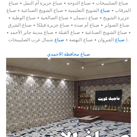
صباغ الصليبيخات • صباغ الدوحة • صباغ جزيرة أم النمل • صباغ
المرقاب •
صباغ
الشويخ التعليمية • صباغ الشويخ الصناعية • صباغ
جزيرة الشويخ • صباغ دسمان • صباغ الصالحية • صباغ الوطية •
صباغ الصوابر • صباغ أم صدة • صباغ جزيرة فيلكا • صباغ الشرق
• صباغ الشويخ الصناعية • صباغ القبلة • صباغ مدينة جابر الأحمد •
شمال غرب الصليبيخات ).
صباغ
القيروان • صباغ النهضة •
صباغ
صباغ محافظة الاحمدي