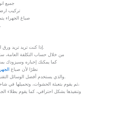
جميع انو
تركيب ارضي
صباغ الجهراء يت
نسعي إلى تغيير طلاء ال
إذا كنت تريد تريد ورق الحائط بالإضافة إلى الاصباغ إذا كنت تريد صبغ عاديًا أم رسومات عادية ورسومات ثلاثية الأبعاد.
من خلال حساب التكلفة العامة، ست
كما يمكنك إخباره وسيزودك بمعل
نظرًا لأن صباغ
الجهر
والذي يستخدم أفضل الوسائل التقنية الحديثة لإنتاج هذا اللون لك بحيث يظهر في نسخة طبق الأصل من اللون الذي اخترته من خلال الكتالوج.
ثم يقوم بتعبئة الحشوات، وتحميلها في شاحنة التوصيل المخصصة، ونقل المواد الخام إلى موقعك، وتحميلها بأمان إليه، واستخدام أحدث الوسائل وأكثرها دقة،
وتنفيذها بشكل احترافي، كما يقوم بطلاء ال