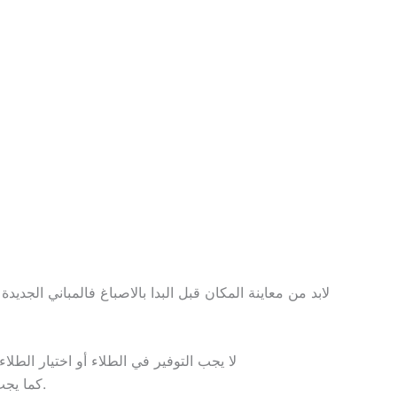
لابد من معاينة المكان قبل البدا بالاصباغ فالمباني الجدي
لا يجب التوفير في الطلاء أو اختيار الط
كما يجب عليك اختيار شركات موثوقة ودهاناتها جيدة للتأكد من أن الصبغ نفسه ممتاز.