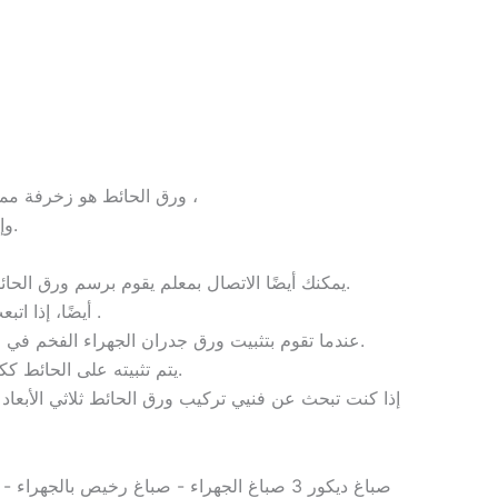
ورق الحائط هو زخرفة مميزة للغاية، يمكن أن تضيف الكثير من الألوان إلى المكان، لكن طريقة تركيب ورق الحائط ولصقه ،
وإذا لم يتم تثبيته بشكل صحيح، فقد يحول مظهره الجميل إلى لوحة قبيحة.
حيث يقوم بترتيب جميع أعمال الرسم ولصق ورق الحائط في الجهراء، بتكلفة أقل وإنجاز أسرع.
يمكنك أيضًا الاتصال بمعلم يقوم برسم ورق الحا
أيضًا، إذا اتبعت أحدث في زخرفة ورق الحائط، يمكنك الآن شراء خلفيات ثلاثية الأبعاد في الجهراء .
عندما تقوم بتثبيت ورق جدران الجهراء الفخم في الجهراء، ستشعر برحابة المكان على أي جدار في غرفتك، لذا فهو مناسب للأماكن الضيقة حيث يضيف بُعدًا جديدًا للمكان.
يتم تثبيته على الحائط ككل بطريقة معينة، حيث لا توجد طبقات فيه، وهذا أكثر صعوبة في التثبيت، لذا فهو يتطلب مهارة.
إذا كنت تبحث عن فنيي تركيب ورق الحائط ثلاثي الأبعاد