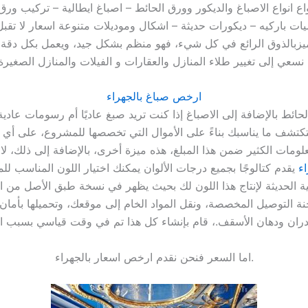
اع انواع الاصباغ والديكور وورق الحائط – اصباغ ايطالية – تركيب ور
ات باركيه – ديكورات حديثة – اشكال وموديلات متنوعة اسعار لا تقبل
ميزبالذوق الرائع في كل شيء، فهو منظم بشكل جيد، ويعمل بكل دقة و
منازل والعقارات و الفيلات والمنازل الصغيرة .
ارخص صباغ بالجهراء
كتشف ما يناسبك بناءً على الأموال التي تخصصها للمشروع، على أي
ومات الكثير ضمن هذا المبلغ، هذه ميزة أخرى، بالإضافة إلى ذلك، لا 
اء
يقدم كتالوجًا بجميع درجات الألوان يمكنك اختيار اللون المناسب للم
جدران ودهان الأسقف.، قام بإنشاء كل هذا تم في وقت قياسي بسبب ا
اما السعر فنحن نقدم ارخص اسعار بالجهراء.